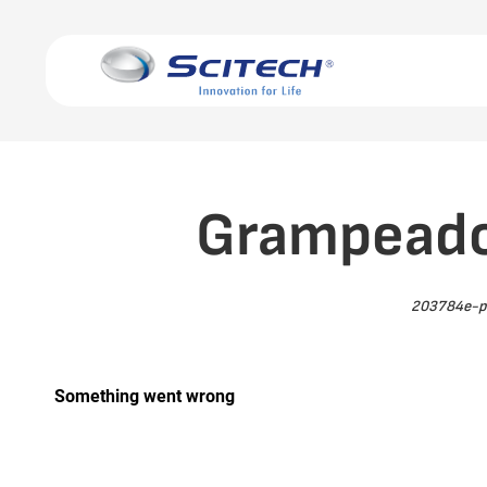
Grampeador
203784e-p