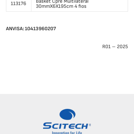
Basket Cpre Multilateral
113176
30mmX6X195cm 4 fios
ANVISA: 10413960207
R01 – 2025